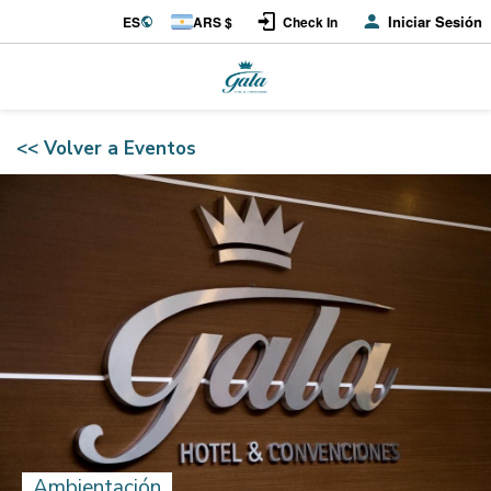
Iniciar Sesión
ES
ARS $
Check In
<< Volver a Eventos
Ambientación