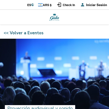
Iniciar Sesión
ES
ARS $
Check In
<< Volver a Eventos
Proyección audiovisual y sonido