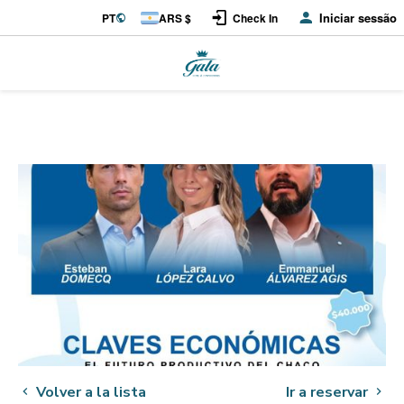
Iniciar sessão
PT
ARS $
Check In
Volver a la lista
Ir a reservar