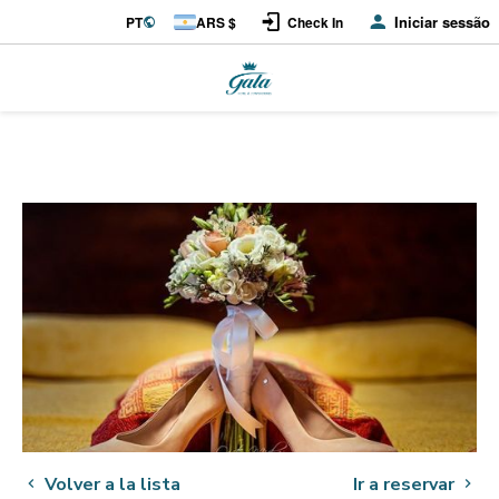
Iniciar sessão
PT
ARS $
Check In
Volver a la lista
Ir a reservar