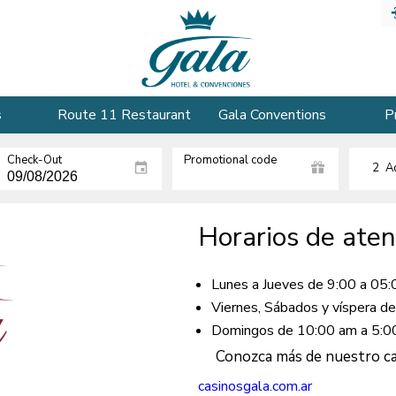
s
Route 11 Restaurant
Gala Conventions
P
Check-Out
Promotional code
2
A
Horarios de aten
Lunes a Jueves de 9:00 a 05:
Viernes, Sábados y víspera de
Domingos de 10:00 am a 5:0
Conozca más de nuestro cas
casinosgala.com.ar