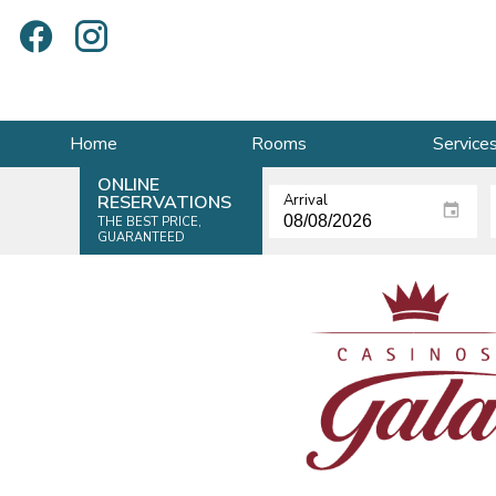
Home
Rooms
Service
ONLINE
RESERVATIONS
Arrival
THE BEST PRICE,
GUARANTEED