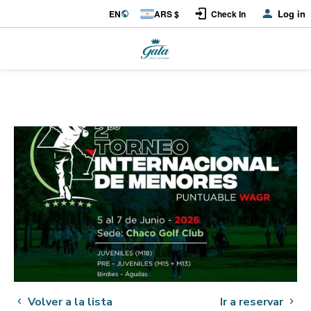
Log in
EN
ARS $
Check In
Volver a la lista
Ir a reservar