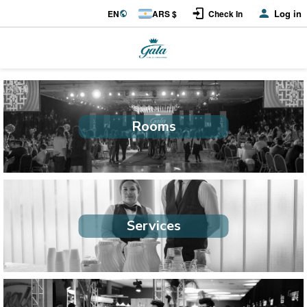
Log in
EN
ARS $
Check In
Rooms
Services