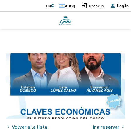
Log in
EN
ARS $
Check In
Volver a la lista
Ir a reservar